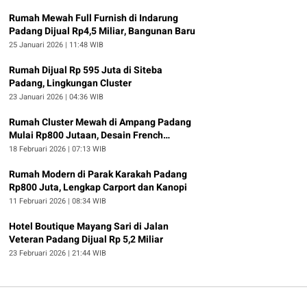
Rumah Mewah Full Furnish di Indarung
Padang Dijual Rp4,5 Miliar, Bangunan Baru
25 Januari 2026 | 11:48 WIB
Rumah Dijual Rp 595 Juta di Siteba
Padang, Lingkungan Cluster
23 Januari 2026 | 04:36 WIB
Rumah Cluster Mewah di Ampang Padang
Mulai Rp800 Jutaan, Desain French
Neoclassical Jadi Daya Tarik
18 Februari 2026 | 07:13 WIB
Rumah Modern di Parak Karakah Padang
Rp800 Juta, Lengkap Carport dan Kanopi
11 Februari 2026 | 08:34 WIB
Hotel Boutique Mayang Sari di Jalan
Veteran Padang Dijual Rp 5,2 Miliar
23 Februari 2026 | 21:44 WIB