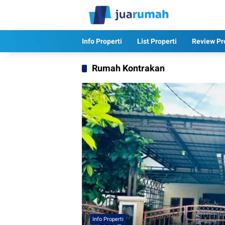
Langsung
ke
konten
Info Properti
List Properti
Review Pr
Rumah Kontrakan
Info Properti