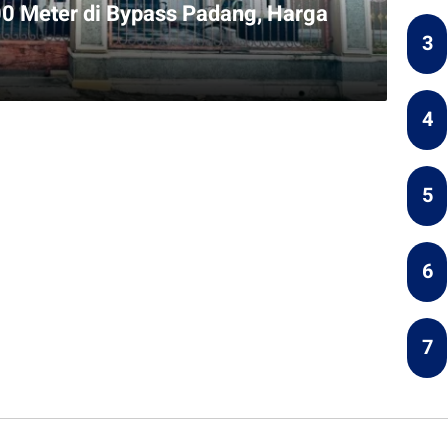
0 Meter di Bypass Padang, Harga
3
4
5
6
7