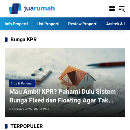
Langsung
ke
konten
Info Properti
List Properti
Review Properti
Arsitek & Int
Bunga KPR
Tips & Panduan
Mau Ambil KPR? Pahami Dulu Sistem
Bunga Fixed dan Floating Agar Tak
Rugi
6 Februari 2026 | 06:38 WIB
TERPOPULER