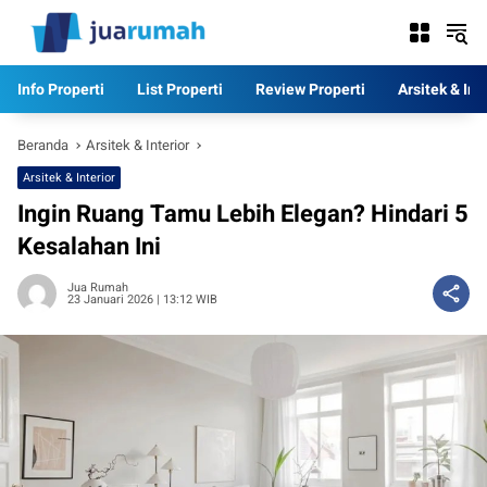
Langsung
ke
konten
Info Properti
List Properti
Review Properti
Arsitek & Int
Beranda
Arsitek & Interior
Arsitek & Interior
Ingin Ruang Tamu Lebih Elegan? Hindari 5
Kesalahan Ini
Jua Rumah
23 Januari 2026 | 13:12 WIB